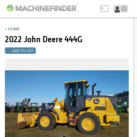
NAVIGATION LINKS
« HOME
Home
2022 John Deere
444G
ADD TO LIST