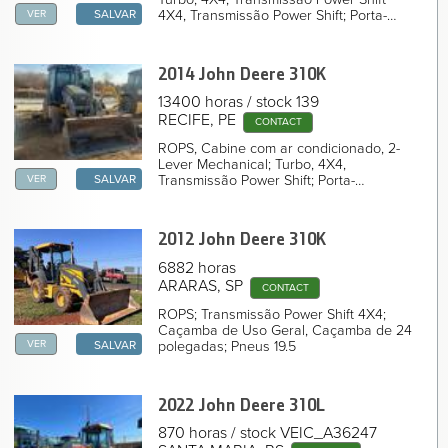
2014 John Deere 310K Backhoe Loader
VER
4X4, Transmissão Power Shift; Porta-
SALVAR
2012 John Deere 310K Backhoe Loader
ferramentas; Caçamba de 30
2024 John Deere 310L Backhoe Loader
polegadas; Pneus 19.5
2023 John Deere 310L Backhoe Loader
2023 John Deere 310L Backhoe Loader
2014 John Deere
310K
2022 John Deere 310L Backhoe Loader
13400 horas
stock 139
2022 John Deere 310L Backhoe Loader
2022 John Deere 310L Backhoe Loader
RECIFE, PE
CONTACT
2022 John Deere 310L Backhoe Loader
ROPS, Cabine com ar condicionado, 2-
2022 John Deere 310L Backhoe Loader
Lever Mechanical; Turbo, 4X4,
2022 John Deere 310L Backhoe Loader
VER
Transmissão Power Shift; Porta-
SALVAR
NAVIGATION LINKS
ferramentas; Caçamba de 30
Página Inicial
polegadas; Pneus 19.5
2012 John Deere
310K
6882 horas
ARARAS, SP
CONTACT
ROPS; Transmissão Power Shift 4X4;
Caçamba de Uso Geral, Caçamba de 24
VER
polegadas; Pneus 19.5
SALVAR
2022 John Deere
310L
870 horas
stock VEIC_A36247