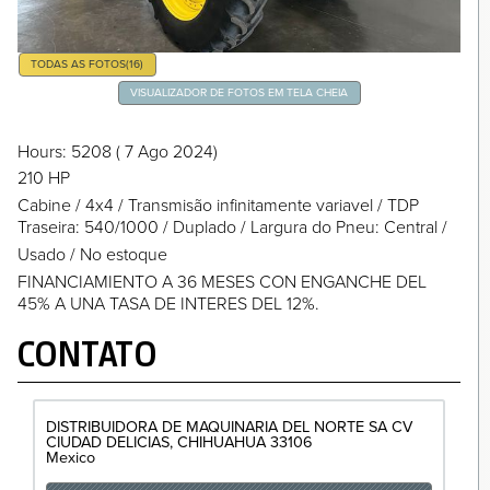
TODAS AS FOTOS
(16)
VISUALIZADOR DE FOTOS EM TELA CHEIA
Hours
: 5208
( 7 Ago 2024)
210 HP
Cabine
/
4x4
/
Transmisão infinitamente variavel
/
TDP
Traseira: 540/1000
/
Duplado
/
Largura do Pneu: Central
/
Usado / No estoque
FINANCIAMIENTO A 36 MESES CON ENGANCHE DEL
45% A UNA TASA DE INTERES DEL 12%.
CONTATO
DISTRIBUIDORA DE MAQUINARIA DEL NORTE SA CV
CIUDAD DELICIAS
CHIHUAHUA
33106
Mexico