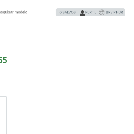
0
SALVOS
PERFIL
BR / PT-BR
55