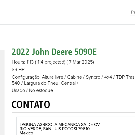
2022 John Deere
5090E
Hours
: 1113
(1114
projected
)
( 7 Mar 2025)
89 HP
Configuração: Altura livre
/
Cabine
/
Syncro
/
4x4
/
TDP Trase
540
/
Largura do Pneu: Central
/
Usado / No estoque
CONTATO
LAGUNA AGRICOLA MECANICA SA DE CV
RIO VERDE
SAN LUIS POTOSI
79610
Mexico