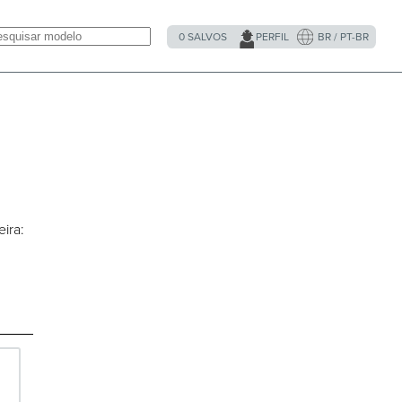
0
SALVOS
PERFIL
BR / PT-BR
ira: