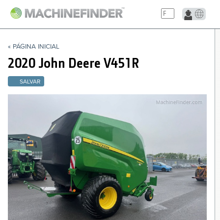
NAVIGATION LINKS
« PÁGINA INICIAL
Página Inicial
2020 John Deere
V451R
SALVAR