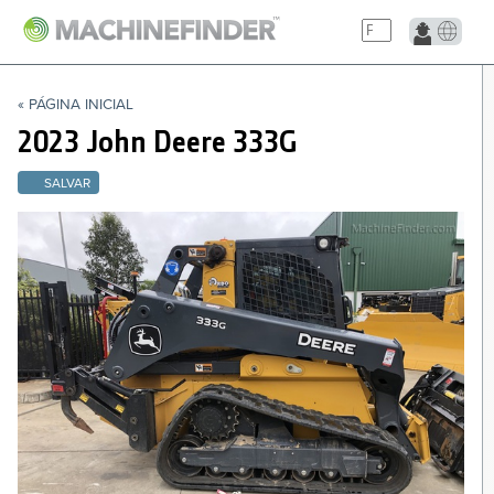
NAVIGATION LINKS
« PÁGINA INICIAL
Página Inicial
2023 John Deere
333G
SALVAR