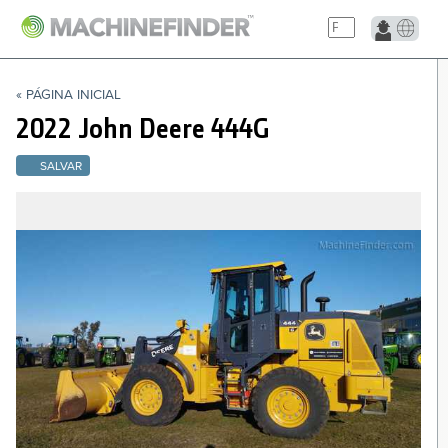
NAVIGATION LINKS
« PÁGINA INICIAL
Página Inicial
2022 John Deere
444G
SALVAR