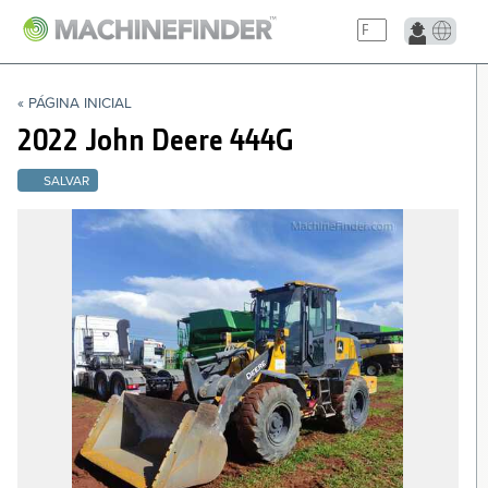
NAVIGATION LINKS
« PÁGINA INICIAL
Página Inicial
2022 John Deere
444G
SALVAR