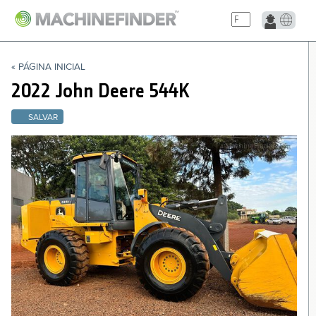
NAVIGATION LINKS
« PÁGINA INICIAL
Página Inicial
2022 John Deere
544K
SALVAR