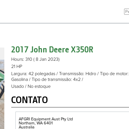
2017 John Deere
X350R
Hours
: 310
( 8 Jan 2023)
21 HP
Largura: 42 polegadas
/
Transmissão: Hidro
/
Tipo de motor:
Gasolina
/
Tipo de transmissão: 4x2
/
Usado / No estoque
CONTATO
AFGRI Equipment Aust Pty Ltd
Northam
WA
6401
Australia