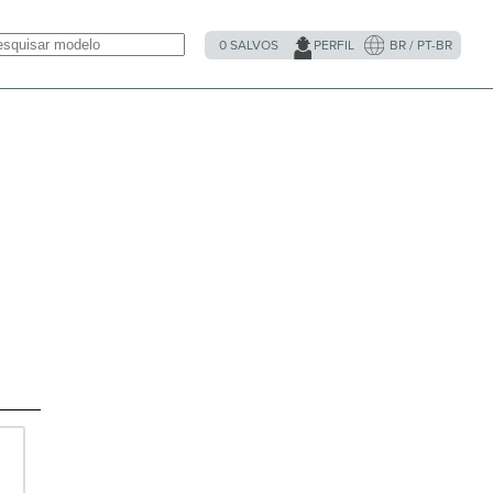
0
SALVOS
PERFIL
BR / PT-BR